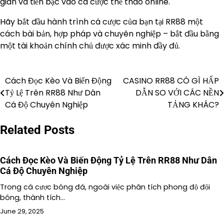
gian và tiền bạc vào cá cược thể thao online.
Hãy bắt đầu hành trình cá cược của bạn tại RR88 một
cách bài bản, hợp pháp và chuyên nghiệp – bắt đầu bằng
một tài khoản chính chủ được xác minh đầy đủ.
Cách Đọc Kèo Và Biến Động
CASINO RR88 CÓ GÌ HẤP
Post
Tỷ Lệ Trên RR88 Như Dân
DẪN SO VỚI CÁC NỀN
navigation
Cá Độ Chuyên Nghiệp
TẢNG KHÁC?
Related Posts
Cách Đọc Kèo Và Biến Động Tỷ Lệ Trên RR88 Như Dân
Cá Độ Chuyên Nghiệp
Trong cá cược bóng đá, ngoài việc phân tích phong độ đội
bóng, thành tích…
June 29, 2025