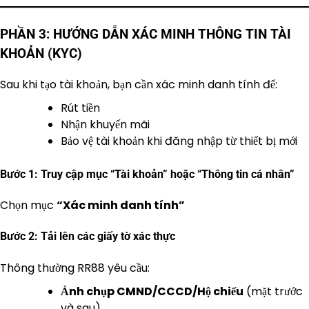
PHẦN 3: HƯỚNG DẪN XÁC MINH THÔNG TIN TÀI
KHOẢN (KYC)
Sau khi tạo tài khoản, bạn cần xác minh danh tính để:
Rút tiền
Nhận khuyến mãi
Bảo vệ tài khoản khi đăng nhập từ thiết bị mới
Bước 1: Truy cập mục “Tài khoản” hoặc “Thông tin cá nhân”
Chọn mục
“Xác minh danh tính”
Bước 2: Tải lên các giấy tờ xác thực
Thông thường RR88 yêu cầu:
Ảnh chụp CMND/CCCD/Hộ chiếu
(mặt trước
và sau)