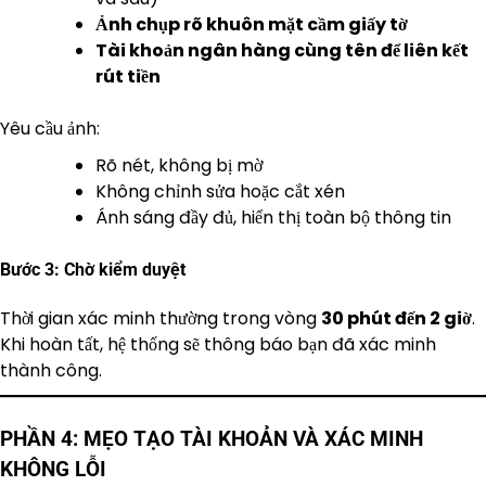
Ảnh chụp rõ khuôn mặt cầm giấy tờ
Tài khoản ngân hàng cùng tên để liên kết
rút tiền
Yêu cầu ảnh:
Rõ nét, không bị mờ
Không chỉnh sửa hoặc cắt xén
Ánh sáng đầy đủ, hiển thị toàn bộ thông tin
Bước 3: Chờ kiểm duyệt
Thời gian xác minh thường trong vòng
30 phút đến 2 giờ
.
Khi hoàn tất, hệ thống sẽ thông báo bạn đã xác minh
thành công.
PHẦN 4: MẸO TẠO TÀI KHOẢN VÀ XÁC MINH
KHÔNG LỖI