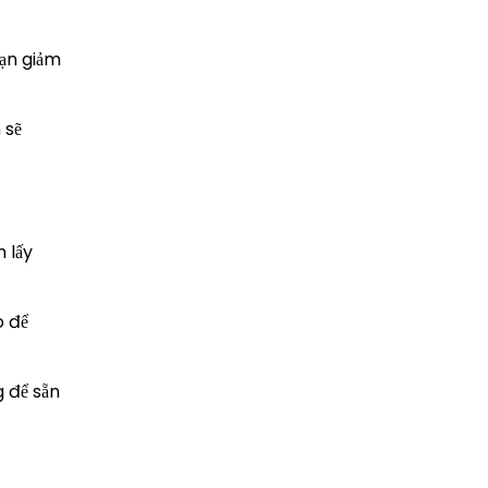
bạn giảm
 sẽ
 lấy
o để
g để sẵn