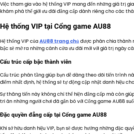
Việc tham gia vào hệ thống VIP mang đến những giá trị gia 
khám phá thế giới ưu đãi đẳng cấp dành riêng cho các thàn
Hệ thống VIP tại Cổng game AU88
Hệ thống VIP của
AU88 trang chủ
được phân chia thành nh
bậc sẽ mở ra những cánh cửa ưu đãi mới với giá trị ngày c
Cấu trúc cấp bậc thành viên
Cấu trúc phân tầng giúp bạn dễ dàng theo dõi tiến trình 
điểm nhất định, hệ thống sẽ tự động cập nhật danh hiệu cho
Sự thăng tiến này không chỉ thể hiện đẳng cấp mà còn giú
tri ân những người chơi đã gắn bó với Cổng game AU88 suốt
Đặc quyền đẳng cấp tại Cổng game AU88
Khi sở hữu danh hiệu VIP, bạn sẽ được hưởng những đặc quy