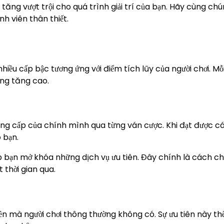
tăng vượt trội cho quá trình giải trí của bạn. Hãy cùng chú
h viên thân thiết.
iều cấp bậc tương ứng với điểm tích lũy của người chơi. Mỗ
àng tăng cao.
nâng cấp của chính mình qua từng ván cược. Khi đạt được 
 bạn.
p bạn mở khóa những dịch vụ ưu tiên. Đây chính là cách ch
 thời gian qua.
ền mà người chơi thông thường không có. Sự ưu tiên này thể