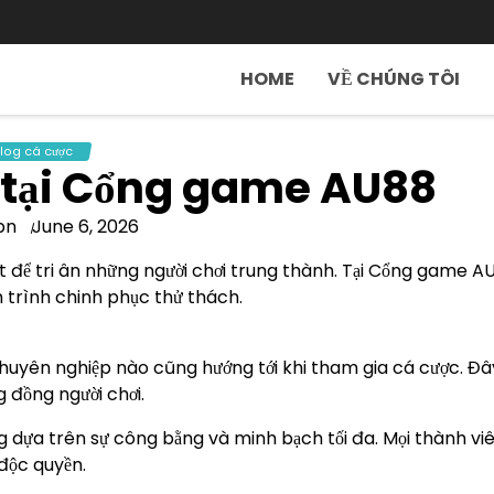
HOME
VỀ CHÚNG TÔI
log cá cược
 tại Cổng game AU88
bn
June 6, 2026
ệt để tri ân những người chơi trung thành. Tại Cổng game A
 trình chinh phục thử thách.
chuyên nghiệp nào cũng hướng tới khi tham gia cá cược. Đâ
 đồng người chơi.
g dựa trên sự công bằng và minh bạch tối đa. Mọi thành vi
 độc quyền.