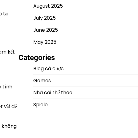
August 2025
 tại
July 2025
June 2025
May 2025
cam kết
Categories
Blog cá cược
Games
c tính
Nhà cái thể thao
Spiele
t vời để
ạn không