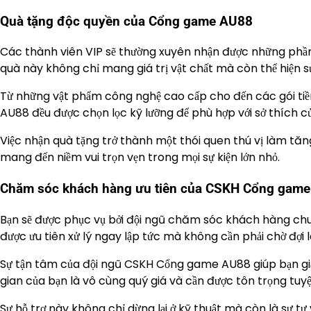
Quà tặng độc quyền của Cổng game AU88
Các thành viên VIP sẽ thường xuyên nhận được những phần 
quà này không chỉ mang giá trị vật chất mà còn thể hiện sự
Từ những vật phẩm công nghệ cao cấp cho đến các gói ti
AU88 đều được chọn lọc kỹ lưỡng để phù hợp với sở thích c
Việc nhận quà tặng trở thành một thói quen thú vị làm tă
mang đến niềm vui trọn vẹn trong mọi sự kiện lớn nhỏ.
Chăm sóc khách hàng ưu tiên của CSKH Cổng gam
Bạn sẽ được phục vụ bởi đội ngũ chăm sóc khách hàng chuy
được ưu tiên xử lý ngay lập tức mà không cần phải chờ đợi l
Sự tận tâm của đội ngũ CSKH Cổng game AU88 giúp bạn giải
gian của bạn là vô cùng quý giá và cần được tôn trọng tuyệt
Sự hỗ trợ này không chỉ dừng lại ở kỹ thuật mà còn là sự tư