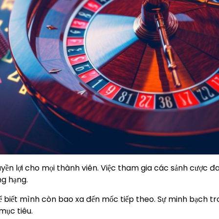
uyền lợi cho mọi thành viên. Việc tham gia các sảnh cược đ
ng hạng.
ể biết mình còn bao xa đến mốc tiếp theo. Sự minh bạch t
mục tiêu.