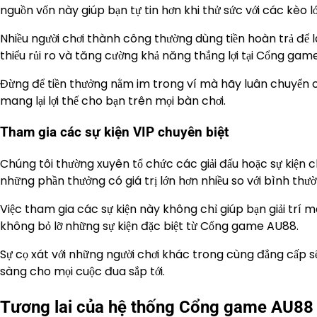
nguồn vốn này giúp bạn tự tin hơn khi thử sức với các kèo l
Nhiều người chơi thành công thường dùng tiền hoàn trả để 
thiểu rủi ro và tăng cường khả năng thắng lợi tại Cổng gam
Đừng để tiền thưởng nằm im trong ví mà hãy luân chuyển c
mang lại lợi thế cho bạn trên mọi bàn chơi.
Tham gia các sự kiện VIP chuyên biệt
Chúng tôi thường xuyên tổ chức các giải đấu hoặc sự kiện ch
những phần thưởng có giá trị lớn hơn nhiều so với bình thườ
Việc tham gia các sự kiện này không chỉ giúp bạn giải trí
không bỏ lỡ những sự kiện đặc biệt từ Cổng game AU88.
Sự cọ xát với những người chơi khác trong cùng đẳng cấp s
sàng cho mọi cuộc đua sắp tới.
Tương lai của hệ thống Cổng game AU88