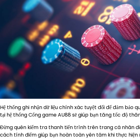
Hệ thống ghi nhận dữ liệu chính xác tuyệt đối để đảm bảo q
tại hệ thống Cổng game AU88 sẽ giúp bạn tăng tốc độ thă
Đừng quên kiểm tra thanh tiến trình trên trang cá nhân đ
cách tính điểm giúp bạn hoàn toàn yên tâm khi thực hiện 