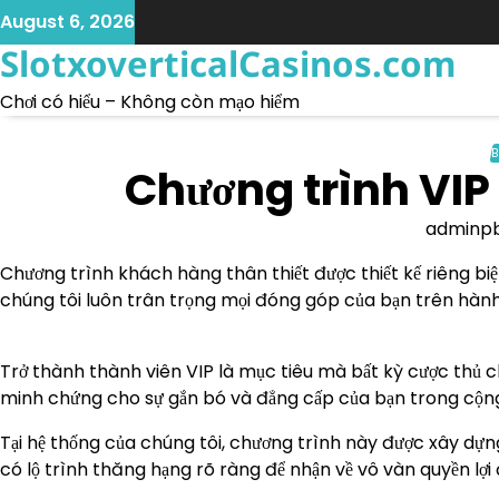
Skip
August 6, 2026
to
SlotxoverticalCasinos.com
content
Chơi có hiểu – Không còn mạo hiểm
B
Chương trình VIP
adminp
Chương trình khách hàng thân thiết được thiết kế riêng bi
chúng tôi luôn trân trọng mọi đóng góp của bạn trên hành
Trở thành thành viên VIP là mục tiêu mà bất kỳ cược thủ 
minh chứng cho sự gắn bó và đẳng cấp của bạn trong cộng
Tại hệ thống của chúng tôi, chương trình này được xây dựn
có lộ trình thăng hạng rõ ràng để nhận về vô vàn quyền lợi