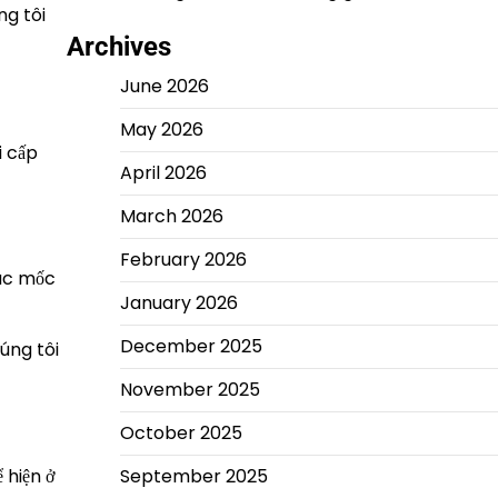
ng tôi
Archives
June 2026
May 2026
i cấp
April 2026
March 2026
February 2026
các mốc
January 2026
December 2025
úng tôi
November 2025
October 2025
 hiện ở
September 2025