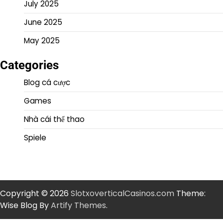
July 2025
June 2025
May 2025
Categories
Blog cá cược
Games
Nhà cái thể thao
Spiele
Copyright © 2026
SlotxoverticalCasinos.com
Theme:
Wise Blog By
Artify Themes
.