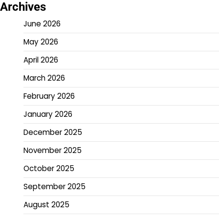
Archives
June 2026
May 2026
April 2026
March 2026
February 2026
January 2026
December 2025
November 2025
October 2025
September 2025
August 2025