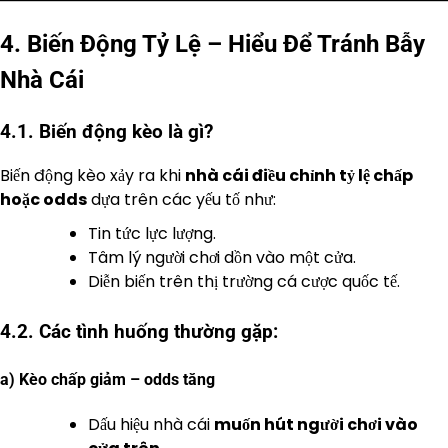
4. Biến Động Tỷ Lệ – Hiểu Để Tránh Bẫy
Nhà Cái
4.1. Biến động kèo là gì?
Biến động kèo xảy ra khi
nhà cái điều chỉnh tỷ lệ chấp
hoặc odds
dựa trên các yếu tố như:
Tin tức lực lượng.
Tâm lý người chơi dồn vào một cửa.
Diễn biến trên thị trường cá cược quốc tế.
4.2. Các tình huống thường gặp:
a) Kèo chấp giảm – odds tăng
Dấu hiệu nhà cái
muốn hút người chơi vào