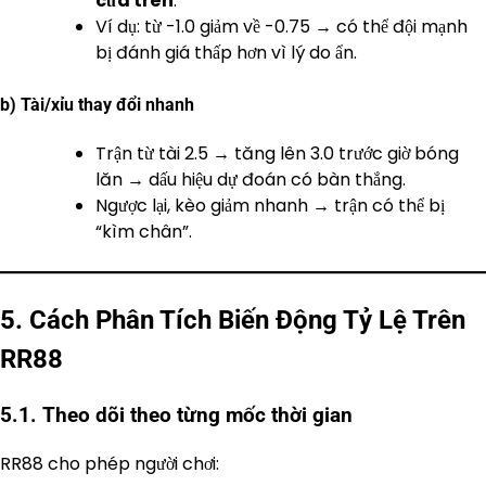
cửa trên
.
Ví dụ: từ -1.0 giảm về -0.75 → có thể đội mạnh
bị đánh giá thấp hơn vì lý do ẩn.
b) Tài/xỉu thay đổi nhanh
Trận từ tài 2.5 → tăng lên 3.0 trước giờ bóng
lăn → dấu hiệu dự đoán có bàn thắng.
Ngược lại, kèo giảm nhanh → trận có thể bị
“kìm chân”.
5. Cách Phân Tích Biến Động Tỷ Lệ Trên
RR88
5.1. Theo dõi theo từng mốc thời gian
RR88 cho phép người chơi: