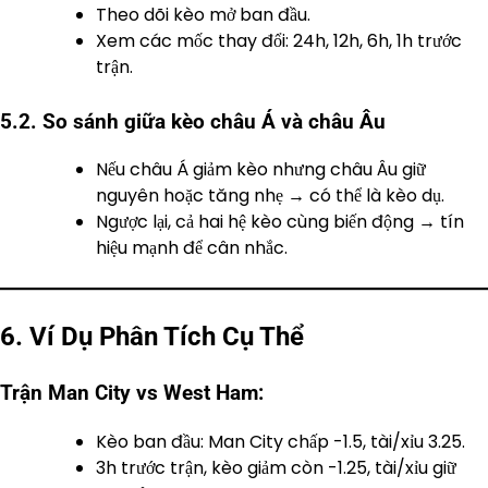
Theo dõi kèo mở ban đầu.
Xem các mốc thay đổi: 24h, 12h, 6h, 1h trước
trận.
5.2. So sánh giữa kèo châu Á và châu Âu
Nếu châu Á giảm kèo nhưng châu Âu giữ
nguyên hoặc tăng nhẹ → có thể là kèo dụ.
Ngược lại, cả hai hệ kèo cùng biến động → tín
hiệu mạnh để cân nhắc.
6. Ví Dụ Phân Tích Cụ Thể
Trận Man City vs West Ham:
Kèo ban đầu: Man City chấp -1.5, tài/xỉu 3.25.
3h trước trận, kèo giảm còn -1.25, tài/xỉu giữ