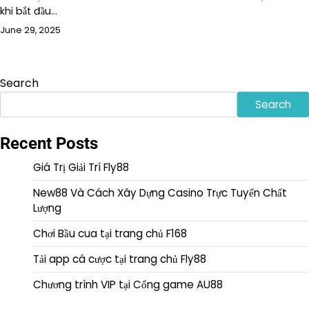
khi bắt đầu…
June 29, 2025
Search
Search
Recent Posts
Giá Trị Giải Trí Fly88
New88 Và Cách Xây Dựng Casino Trực Tuyến Chất
Lượng
Chơi Bầu cua tại trang chủ F168
Tải app cá cược tại trang chủ Fly88
Chương trình VIP tại Cổng game AU88