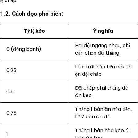
lệ chấp.
1.2. Cách đọc phổ biến:
Tỷ lệ kèo
Ý nghĩa
Hai đội ngang nhau, chỉ
0 (đồng banh)
cần chọn đội thắng
Hòa mất nửa tiền nếu ch
0.25
ọn đội chấp
Đội chấp phải thắng để
0.5
ăn kèo
Thắng 1 bàn ăn nửa tiền,
0.75
từ 2 bàn ăn đủ
Thắng 1 bàn hòa kèo, 2
1
bàn ăn trọn