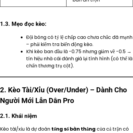
1.3. Mẹo đọc kèo:
Đội bóng có tỷ lệ chấp cao chưa chắc đã mạnh
– phải kiểm tra biến động kèo.
Khi kèo ban đầu là -0.75 nhưng giảm về -0.5 →
tín hiệu nhà cái đánh giá lại tình hình (có thể là
chấn thương trụ cột).
2. Kèo Tài/Xỉu (Over/Under) – Dành Cho
Người Mới Lẫn Dân Pro
2.1. Khái niệm
Kèo tài/xỉu là dự đoán
tổng số bàn thắng
của cả trận có