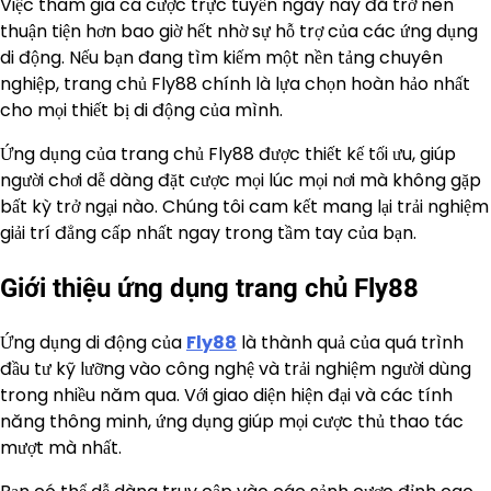
Việc tham gia cá cược trực tuyến ngày nay đã trở nên
thuận tiện hơn bao giờ hết nhờ sự hỗ trợ của các ứng dụng
di động. Nếu bạn đang tìm kiếm một nền tảng chuyên
nghiệp, trang chủ Fly88 chính là lựa chọn hoàn hảo nhất
cho mọi thiết bị di động của mình.
Ứng dụng của trang chủ Fly88 được thiết kế tối ưu, giúp
người chơi dễ dàng đặt cược mọi lúc mọi nơi mà không gặp
bất kỳ trở ngại nào. Chúng tôi cam kết mang lại trải nghiệm
giải trí đẳng cấp nhất ngay trong tầm tay của bạn.
Giới thiệu ứng dụng trang chủ Fly88
Ứng dụng di động của
Fly88
là thành quả của quá trình
đầu tư kỹ lưỡng vào công nghệ và trải nghiệm người dùng
trong nhiều năm qua. Với giao diện hiện đại và các tính
năng thông minh, ứng dụng giúp mọi cược thủ thao tác
mượt mà nhất.