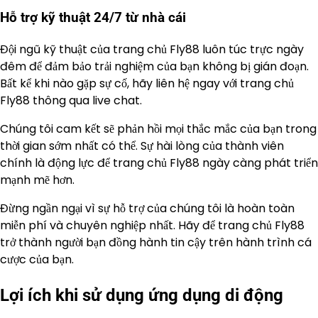
Hỗ trợ kỹ thuật 24/7 từ nhà cái
Đội ngũ kỹ thuật của trang chủ Fly88 luôn túc trực ngày
đêm để đảm bảo trải nghiệm của bạn không bị gián đoạn.
Bất kể khi nào gặp sự cố, hãy liên hệ ngay với trang chủ
Fly88 thông qua live chat.
Chúng tôi cam kết sẽ phản hồi mọi thắc mắc của bạn trong
thời gian sớm nhất có thể. Sự hài lòng của thành viên
chính là động lực để trang chủ Fly88 ngày càng phát triển
mạnh mẽ hơn.
Đừng ngần ngại vì sự hỗ trợ của chúng tôi là hoàn toàn
miễn phí và chuyên nghiệp nhất. Hãy để trang chủ Fly88
trở thành người bạn đồng hành tin cậy trên hành trình cá
cược của bạn.
Lợi ích khi sử dụng ứng dụng di động