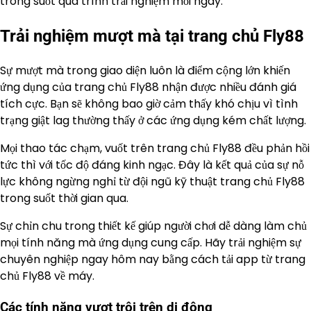
trong suốt quá trình trải nghiệm mỗi ngày.
Trải nghiệm mượt mà tại trang chủ Fly88
Sự mượt mà trong giao diện luôn là điểm cộng lớn khiến
ứng dụng của trang chủ Fly88 nhận được nhiều đánh giá
tích cực. Bạn sẽ không bao giờ cảm thấy khó chịu vì tình
trạng giật lag thường thấy ở các ứng dụng kém chất lượng.
Mọi thao tác chạm, vuốt trên trang chủ Fly88 đều phản hồi
tức thì với tốc độ đáng kinh ngạc. Đây là kết quả của sự nỗ
lực không ngừng nghỉ từ đội ngũ kỹ thuật trang chủ Fly88
trong suốt thời gian qua.
Sự chỉn chu trong thiết kế giúp người chơi dễ dàng làm chủ
mọi tính năng mà ứng dụng cung cấp. Hãy trải nghiệm sự
chuyên nghiệp ngay hôm nay bằng cách tải app từ trang
chủ Fly88 về máy.
Các tính năng vượt trội trên di động