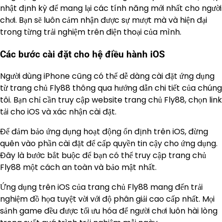
nhật định kỳ để mang lại các tính năng mới nhất cho người
chơi. Bạn sẽ luôn cảm nhận được sự mượt mà và hiện đại
trong từng trải nghiệm trên điện thoại của mình.
Các bước cài đặt cho hệ điều hành iOS
Người dùng iPhone cũng có thể dễ dàng cài đặt ứng dụng
từ trang chủ Fly88 thông qua hướng dẫn chi tiết của chúng
tôi. Bạn chỉ cần truy cập website trang chủ Fly88, chọn link
tải cho iOS và xác nhận cài đặt.
Để đảm bảo ứng dụng hoạt động ổn định trên iOS, đừng
quên vào phần cài đặt để cấp quyền tin cậy cho ứng dụng.
Đây là bước bắt buộc để bạn có thể truy cập trang chủ
Fly88 một cách an toàn và bảo mật nhất.
Ứng dụng trên iOS của trang chủ Fly88 mang đến trải
nghiệm đồ họa tuyệt vời với độ phân giải cao cấp nhất. Mọi
sảnh game đều được tối ưu hóa để người chơi luôn hài lòng