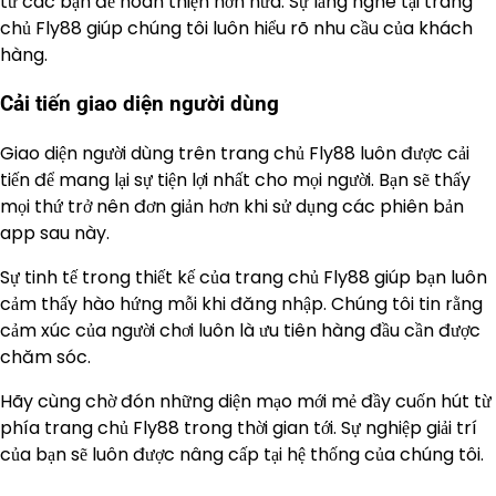
từ các bạn để hoàn thiện hơn nữa. Sự lắng nghe tại trang
chủ Fly88 giúp chúng tôi luôn hiểu rõ nhu cầu của khách
hàng.
Cải tiến giao diện người dùng
Giao diện người dùng trên trang chủ Fly88 luôn được cải
tiến để mang lại sự tiện lợi nhất cho mọi người. Bạn sẽ thấy
mọi thứ trở nên đơn giản hơn khi sử dụng các phiên bản
app sau này.
Sự tinh tế trong thiết kế của trang chủ Fly88 giúp bạn luôn
cảm thấy hào hứng mỗi khi đăng nhập. Chúng tôi tin rằng
cảm xúc của người chơi luôn là ưu tiên hàng đầu cần được
chăm sóc.
Hãy cùng chờ đón những diện mạo mới mẻ đầy cuốn hút từ
phía trang chủ Fly88 trong thời gian tới. Sự nghiệp giải trí
của bạn sẽ luôn được nâng cấp tại hệ thống của chúng tôi.