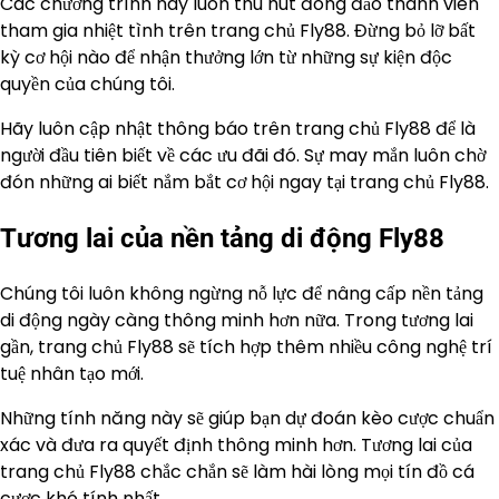
Các chương trình này luôn thu hút đông đảo thành viên
tham gia nhiệt tình trên trang chủ Fly88. Đừng bỏ lỡ bất
kỳ cơ hội nào để nhận thưởng lớn từ những sự kiện độc
quyền của chúng tôi.
Hãy luôn cập nhật thông báo trên trang chủ Fly88 để là
người đầu tiên biết về các ưu đãi đó. Sự may mắn luôn chờ
đón những ai biết nắm bắt cơ hội ngay tại trang chủ Fly88.
Tương lai của nền tảng di động Fly88
Chúng tôi luôn không ngừng nỗ lực để nâng cấp nền tảng
di động ngày càng thông minh hơn nữa. Trong tương lai
gần, trang chủ Fly88 sẽ tích hợp thêm nhiều công nghệ trí
tuệ nhân tạo mới.
Những tính năng này sẽ giúp bạn dự đoán kèo cược chuẩn
xác và đưa ra quyết định thông minh hơn. Tương lai của
trang chủ Fly88 chắc chắn sẽ làm hài lòng mọi tín đồ cá
cược khó tính nhất.