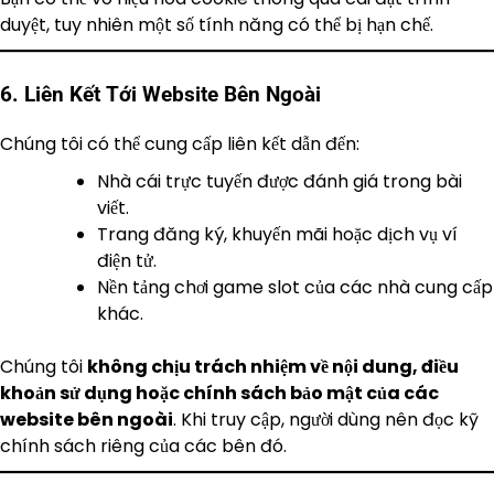
duyệt, tuy nhiên một số tính năng có thể bị hạn chế.
6. Liên Kết Tới Website Bên Ngoài
Chúng tôi có thể cung cấp liên kết dẫn đến:
Nhà cái trực tuyến được đánh giá trong bài
viết.
Trang đăng ký, khuyến mãi hoặc dịch vụ ví
điện tử.
Nền tảng chơi game slot của các nhà cung cấp
khác.
Chúng tôi
không chịu trách nhiệm về nội dung, điều
khoản sử dụng hoặc chính sách bảo mật của các
website bên ngoài
. Khi truy cập, người dùng nên đọc kỹ
chính sách riêng của các bên đó.