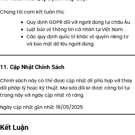
Chúng tôi cam kết tuân thủ:
Quy định GDPR đối với người dùng tại châu Âu.
Luật bảo vệ thông tin cá nhân tại Việt Nam.
Các quy định quốc tế khác về quyền riêng tư
và bảo mật dữ liệu người dùng.
11. Cập Nhật Chính Sách
Chính sách này có thể được cập nhật để phù hợp với thay
đổi pháp lý hoặc kỹ thuật. Mọi sửa đổi sẽ được công bố tại
trang này với ngày cập nhật rõ ràng.
Ngày cập nhật gần nhất: 18/05/2025
Kết Luận