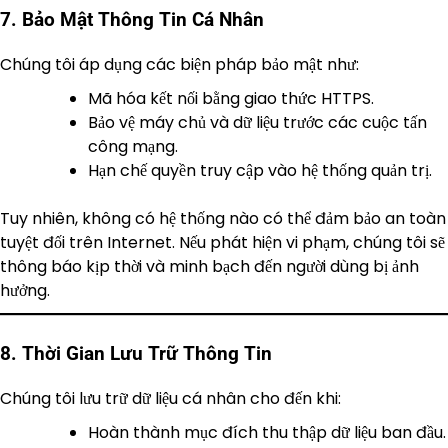
7. Bảo Mật Thông Tin Cá Nhân
Chúng tôi áp dụng các biện pháp bảo mật như:
Mã hóa kết nối bằng giao thức HTTPS.
Bảo vệ máy chủ và dữ liệu trước các cuộc tấn
công mạng.
Hạn chế quyền truy cập vào hệ thống quản trị.
Tuy nhiên, không có hệ thống nào có thể đảm bảo an toàn
tuyệt đối trên Internet. Nếu phát hiện vi phạm, chúng tôi sẽ
thông báo kịp thời và minh bạch đến người dùng bị ảnh
hưởng.
8. Thời Gian Lưu Trữ Thông Tin
Chúng tôi lưu trữ dữ liệu cá nhân cho đến khi:
Hoàn thành mục đích thu thập dữ liệu ban đầu.