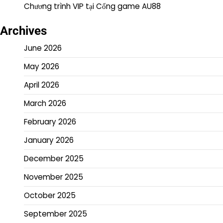
Chương trình VIP tại Cổng game AU88
Archives
June 2026
May 2026
April 2026
March 2026
February 2026
January 2026
December 2025
November 2025
October 2025
September 2025