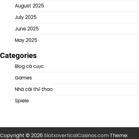
August 2025
July 2025
June 2025
May 2025
Categories
Blog cá cược
Games
Nhà cái thể thao
Spiele
Copyright © 2026
SlotxoverticalCasinos.com
Theme: