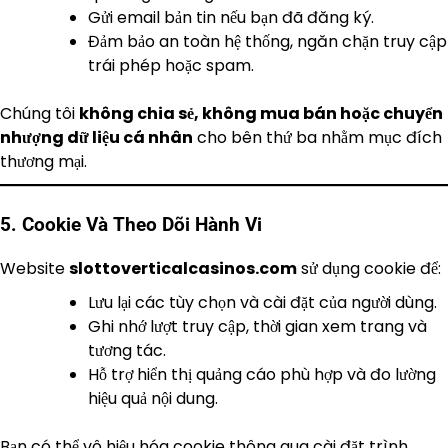
Gửi email bản tin nếu bạn đã đăng ký.
Đảm bảo an toàn hệ thống, ngăn chặn truy cập
trái phép hoặc spam.
Chúng tôi
không chia sẻ, không mua bán hoặc chuyển
nhượng dữ liệu cá nhân
cho bên thứ ba nhằm mục đích
thương mại.
5. Cookie Và Theo Dõi Hành Vi
Website
slottoverticalcasinos.com
sử dụng cookie để:
Lưu lại các tùy chọn và cài đặt của người dùng.
Ghi nhớ lượt truy cập, thời gian xem trang và
tương tác.
Hỗ trợ hiển thị quảng cáo phù hợp và đo lường
hiệu quả nội dung.
Bạn có thể vô hiệu hóa cookie thông qua cài đặt trình