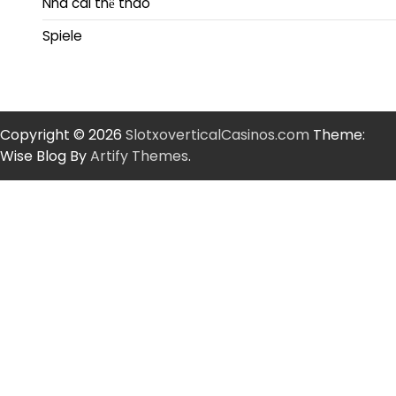
Nhà cái thể thao
Spiele
Copyright © 2026
SlotxoverticalCasinos.com
Theme:
Wise Blog By
Artify Themes
.