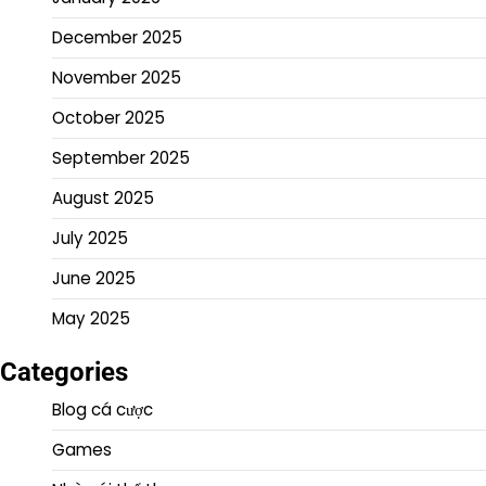
December 2025
November 2025
October 2025
September 2025
August 2025
July 2025
June 2025
May 2025
Categories
Blog cá cược
Games