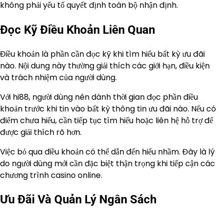
không phải yếu tố quyết định toàn bộ nhận định.
Đọc Kỹ Điều Khoản Liên Quan
Điều khoản là phần cần đọc kỹ khi tìm hiểu bất kỳ ưu đãi
nào. Nội dung này thường giải thích các giới hạn, điều kiện
và trách nhiệm của người dùng.
Với hi88, người dùng nên dành thời gian đọc phần điều
khoản trước khi tin vào bất kỳ thông tin ưu đãi nào. Nếu có
điểm chưa hiểu, cần tiếp tục tìm hiểu hoặc liên hệ hỗ trợ để
được giải thích rõ hơn.
Việc bỏ qua điều khoản có thể dẫn đến hiểu nhầm. Đây là lý
do người dùng mới cần đặc biệt thận trọng khi tiếp cận các
chương trình casino online.
Ưu Đãi Và Quản Lý Ngân Sách