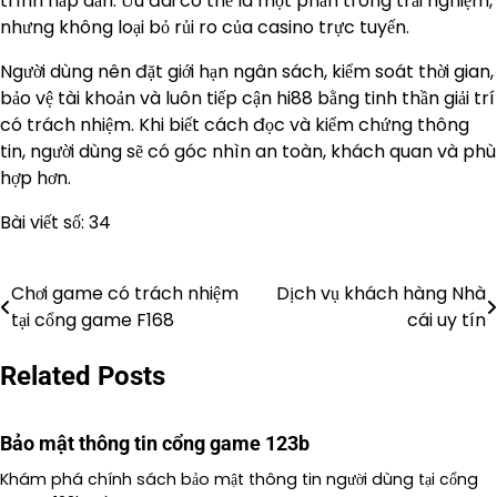
trình hấp dẫn. Ưu đãi có thể là một phần trong trải nghiệm,
nhưng không loại bỏ rủi ro của casino trực tuyến.
Người dùng nên đặt giới hạn ngân sách, kiểm soát thời gian,
bảo vệ tài khoản và luôn tiếp cận hi88 bằng tinh thần giải trí
có trách nhiệm. Khi biết cách đọc và kiểm chứng thông
tin, người dùng sẽ có góc nhìn an toàn, khách quan và phù
hợp hơn.
Bài viết số: 34
Chơi game có trách nhiệm
Dịch vụ khách hàng Nhà
Post
tại cổng game F168
cái uy tín
navigation
Related Posts
Bảo mật thông tin cổng game 123b
Khám phá chính sách bảo mật thông tin người dùng tại cổng