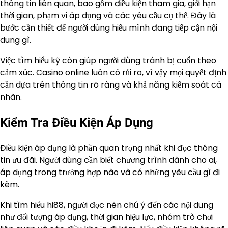
thông tin liên quan, bao gồm điều kiện tham gia, giới hạn
thời gian, phạm vi áp dụng và các yêu cầu cụ thể. Đây là
bước cần thiết để người dùng hiểu mình đang tiếp cận nội
dung gì.
Việc tìm hiểu kỹ còn giúp người dùng tránh bị cuốn theo
cảm xúc. Casino online luôn có rủi ro, vì vậy mọi quyết định
cần dựa trên thông tin rõ ràng và khả năng kiểm soát cá
nhân.
Kiểm Tra Điều Kiện Áp Dụng
Điều kiện áp dụng là phần quan trọng nhất khi đọc thông
tin ưu đãi. Người dùng cần biết chương trình dành cho ai,
áp dụng trong trường hợp nào và có những yêu cầu gì đi
kèm.
Khi tìm hiểu hi88, người đọc nên chú ý đến các nội dung
như đối tượng áp dụng, thời gian hiệu lực, nhóm trò chơi