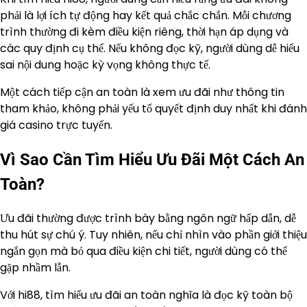
phải là lợi ích tự động hay kết quả chắc chắn. Mỗi chương
trình thường đi kèm điều kiện riêng, thời hạn áp dụng và
các quy định cụ thể. Nếu không đọc kỹ, người dùng dễ hiểu
sai nội dung hoặc kỳ vọng không thực tế.
Một cách tiếp cận an toàn là xem ưu đãi như thông tin
tham khảo, không phải yếu tố quyết định duy nhất khi đánh
giá casino trực tuyến.
Vì Sao Cần Tìm Hiểu Ưu Đãi Một Cách An
Toàn?
Ưu đãi thường được trình bày bằng ngôn ngữ hấp dẫn, dễ
thu hút sự chú ý. Tuy nhiên, nếu chỉ nhìn vào phần giới thiệu
ngắn gọn mà bỏ qua điều kiện chi tiết, người dùng có thể
gặp nhầm lẫn.
Với hi88, tìm hiểu ưu đãi an toàn nghĩa là đọc kỹ toàn bộ