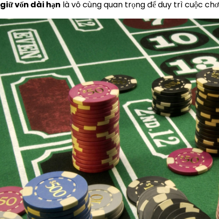
giữ vốn dài hạn
là vô cùng quan trọng để duy trì cuộc chơi