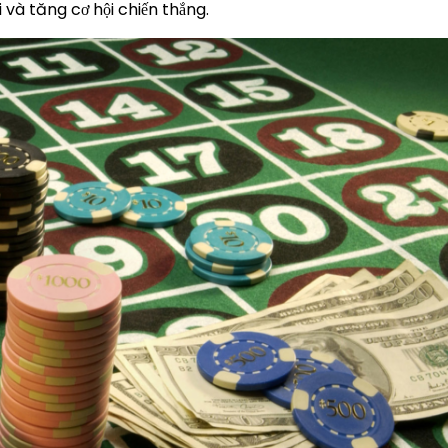
 và tăng cơ hội chiến thắng.