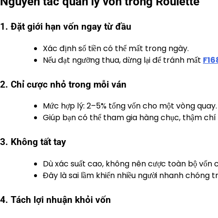
Nguyên tắc quản lý vốn trong Roulette
1. Đặt giới hạn vốn ngay từ đầu
Xác định số tiền có thể mất trong ngày.
Nếu đạt ngưỡng thua, dừng lại để tránh mất
F16
2. Chỉ cược nhỏ trong mỗi ván
Mức hợp lý: 2–5% tổng vốn cho một vòng quay.
Giúp bạn có thể tham gia hàng chục, thậm chí
3. Không tất tay
Dù xác suất cao, không nên cược toàn bộ vốn 
Đây là sai lầm khiến nhiều người nhanh chóng tr
4. Tách lợi nhuận khỏi vốn