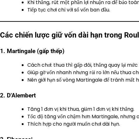
Khi thắng, rút một phần lợi nhuận ra để bảo toàn
Tiếp tục chơi chỉ với số vốn ban đầu.
Các chiến lược giữ vốn dài hạn trong Roul
1. Martingale (gấp thếp)
Cách chơi: thua thì gấp đôi, thắng quay lại mức
Giúp gỡ vốn nhanh nhưng rủi ro lớn nếu thua chu
Nên giới hạn số vòng Martingale để tránh mất h
2. D’Alembert
Tăng 1 đơn vị khi thua, giảm 1 đơn vị khi thắng.
Tốc độ tăng vốn chậm hơn Martingale, nhưng a
Thích hợp cho người muốn chơi dài hạn.