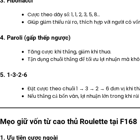
3. Fibonacci
Cược theo dãy số: 1, 1, 2, 3, 5, 8…
Giúp giảm thiểu rủi ro, thích hợp với người có vố
4. Paroli (gấp thếp ngược)
Tăng cược khi thắng, giảm khi thua.
Tận dụng chuỗi thắng để tối ưu lợi nhuận mà kh
5. 1-3-2-6
Đặt cược theo chuỗi 1 → 3 → 2 → 6 đơn vị khi thắ
Nếu thắng cả bốn ván, lợi nhuận lớn trong khi rủi
Mẹo giữ vốn từ cao thủ Roulette tại F168
1. Ưu tiên cược ngoài