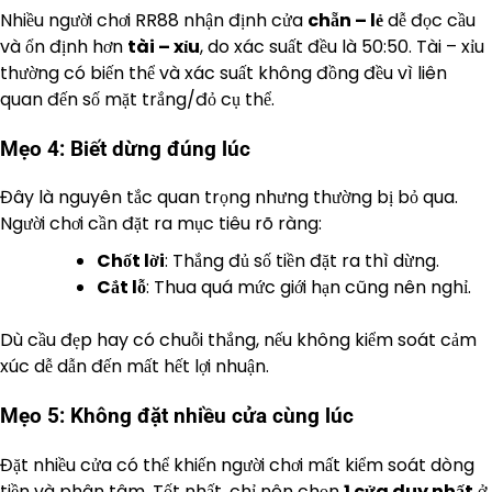
Nhiều người chơi RR88 nhận định cửa
chẵn – lẻ
dễ đọc cầu
và ổn định hơn
tài – xỉu
, do xác suất đều là 50:50. Tài – xỉu
thường có biến thể và xác suất không đồng đều vì liên
quan đến số mặt trắng/đỏ cụ thể.
Mẹo 4: Biết dừng đúng lúc
Đây là nguyên tắc quan trọng nhưng thường bị bỏ qua.
Người chơi cần đặt ra mục tiêu rõ ràng:
Chốt lời
: Thắng đủ số tiền đặt ra thì dừng.
Cắt lỗ
: Thua quá mức giới hạn cũng nên nghỉ.
Dù cầu đẹp hay có chuỗi thắng, nếu không kiểm soát cảm
xúc dễ dẫn đến mất hết lợi nhuận.
Mẹo 5: Không đặt nhiều cửa cùng lúc
Đặt nhiều cửa có thể khiến người chơi mất kiểm soát dòng
tiền và phân tâm. Tốt nhất, chỉ nên chọn
1 cửa duy nhất
ở