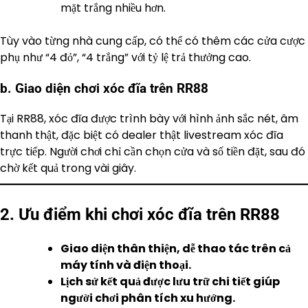
mặt trắng nhiều hơn.
Tùy vào từng nhà cung cấp, có thể có thêm các cửa cược
phụ như “4 đỏ”, “4 trắng” với tỷ lệ trả thưởng cao.
b. Giao diện chơi xóc đĩa trên RR88
Tại RR88, xóc đĩa được trình bày với hình ảnh sắc nét, âm
thanh thật, đặc biệt có dealer thật livestream xóc đĩa
trực tiếp. Người chơi chỉ cần chọn cửa và số tiền đặt, sau đó
chờ kết quả trong vài giây.
2. Ưu điểm khi chơi xóc đĩa trên RR88
Giao diện thân thiện, dễ thao tác trên cả
máy tính và điện thoại.
Lịch sử kết quả được lưu trữ chi tiết giúp
người chơi phân tích xu hướng.