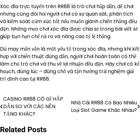
Xóc đĩa trực tuyến trên RR88 là trò chơi hấp dẫn, dễ chơi
nhưng cũng đòi hỏi người chơi có sự quan sát, phân tích
và kiểm soát cảm xúc tốt nếu muốn giành chiến thắng đều
đặn. Những mẹo chơi xóc đĩa được chia sẻ trong bài viết sẽ
giúp bạn hạn chế rủi ro và nâng cao tỷ lệ thắng.
Dù may mắn vẫn là một yếu tố trong xóc đĩa, nhưng khi kết
hợp với chiến thuật đúng đắn, người chơi hoàn toàn có thể
làm chủ trò chơi và thu về lợi nhuận đều đặn. Hãy chơi có kế
hoạch, đúng lúc – đúng chỗ và tận hưởng trải nghiệm giải
trí đỉnh cao tại RR88.
CASINO RR88 CÓ GÌ HẤP
Post
Nhà Cái RR88 Có Bao Nhiêu
DẪN SO VỚI CÁC NỀN
Loại Slot Game Khác Nhau?
navigation
TẢNG KHÁC?
Related Posts