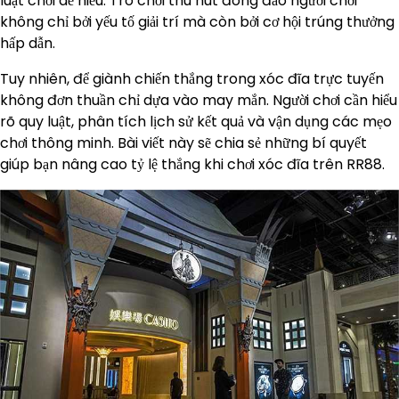
luật chơi dễ hiểu. Trò chơi thu hút đông đảo người chơi
không chỉ bởi yếu tố giải trí mà còn bởi cơ hội trúng thưởng
hấp dẫn.
Tuy nhiên, để giành chiến thắng trong xóc đĩa trực tuyến
không đơn thuần chỉ dựa vào may mắn. Người chơi cần hiểu
rõ quy luật, phân tích lịch sử kết quả và vận dụng các mẹo
chơi thông minh. Bài viết này sẽ chia sẻ những bí quyết
giúp bạn nâng cao tỷ lệ thắng khi chơi xóc đĩa trên RR88.