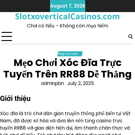
Skip
August 7, 2026
to
SlotxoverticalCasinos.com
content
Chơi có hiểu – Không còn mạo hiểm
Blog cá cược
Mẹo Chơi Xóc Đĩa Trực
Tuyến Trên RR88 Dễ Thắng
adminpbn
July 2, 2025
Giới thiệu
Xóc đĩa là trò chơi dân gian truyền thống phổ biến tại Việt
Nam, đã được số hóa và đưa lên nền tảng casino trực
tuyến RR88 với giao diện hiện đại, âm thanh chân thực và