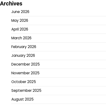
Archives
June 2026
May 2026
April 2026
March 2026
February 2026
January 2026
December 2025
November 2025
October 2025
September 2025
August 2025