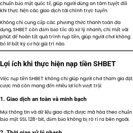
chuẩn bảo mật quốc tế, giúp người dùng an tâm tuyệt đối
khi thực hiện các giao dịch tài chính trực tuyến.
Không chỉ cung cấp các phương thức thanh toán đa
dạng, SHBET còn đảm bảo tốc độ xử lý nhanh, chỉ mất vài
phút để hoàn tất quá trình nạp tiền, giúp người chơi không
bỏ lỡ bất kỳ cơ hội giải trí nào.
Lợi ích khi thực hiện nạp tiền SHBET
Việc nạp tiền SHBET không chỉ giúp người chơi tham gia đặt
cược mà còn mang đến nhiều lợi ích vượt trội:
1. Giao dịch an toàn và minh bạch
Mọi thông tin và dữ liệu giao dịch được mã hóa theo chuẩn
bảo mật SSL 128-bit, đảm bảo không bị rò rỉ ra bên ngoài.
2. Thời gian xử lý nhanh