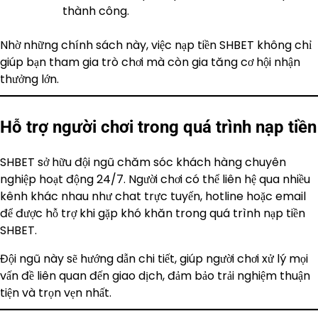
thành công.
Nhờ những chính sách này, việc nạp tiền SHBET không chỉ
giúp bạn tham gia trò chơi mà còn gia tăng cơ hội nhận
thưởng lớn.
Hỗ trợ người chơi trong quá trình nạp tiền
SHBET sở hữu đội ngũ chăm sóc khách hàng chuyên
nghiệp hoạt động 24/7. Người chơi có thể liên hệ qua nhiều
kênh khác nhau như chat trực tuyến, hotline hoặc email
để được hỗ trợ khi gặp khó khăn trong quá trình nạp tiền
SHBET.
Đội ngũ này sẽ hướng dẫn chi tiết, giúp người chơi xử lý mọi
vấn đề liên quan đến giao dịch, đảm bảo trải nghiệm thuận
tiện và trọn vẹn nhất.