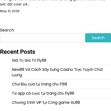
sức đặt cược với…
May 31, 2026
Search
Search
Recent Posts
Giá Trị Giải Trí Fly88
New88 Và Cách Xây Dựng Casino Trực Tuyến Chất
Lượng
Chơi Bầu cua tại trang chủ F168
Tải app cá cược tại trang chủ Fly88
Chương trình VIP tại Cổng game AU88