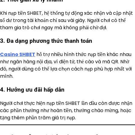
Khi nạp tiền SHBET, hệ thống tự động xác nhận và cập nhật
số dư trong tài khoản chỉ sau vài giây. Người chơi có thể
tham gia trò chơi ngay mà không phải chờ đợi.
3. Đa dạng phương thức thanh toán
Casino SHBET
hỗ trợ nhiều hình thức nạp tiền khác nhau
như ngân hàng nội địa, ví điện tử, thẻ cào và mã QR. Nhờ
đó, người dùng có thể lựa chọn cách nạp phù hợp nhất với
mình.
4. Hưởng ưu đãi hấp dẫn
Người chơi thực hiện nạp tiền SHBET lần đầu còn được nhận
các phần thưởng như hoàn tiền, thưởng chào mừng, hoặc
tặng thêm phần trăm giá trị nạp.