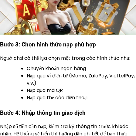
Bước 3: Chọn hình thức nạp phù hợp
Người chơi có thể lựa chọn một trong các hình thức như:
Chuyển khoản ngân hàng
Nạp qua ví điện tử (Momo, ZaloPay, ViettelPay,
v.v.)
Nạp qua mã QR
Nạp qua thẻ cào điện thoại
Bước 4: Nhập thông tin giao dịch
Nhập số tiền cần nạp, kiểm tra kỹ thông tin trước khi xác
nhận. Hệ thống sẽ hiển thị hướng dẫn chi tiết để bạn thực