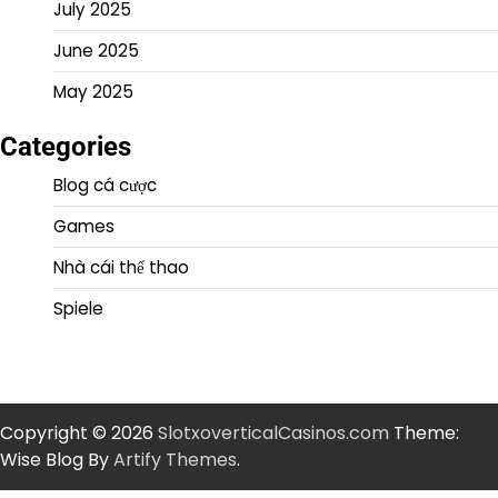
July 2025
June 2025
May 2025
Categories
Blog cá cược
Games
Nhà cái thể thao
Spiele
Copyright © 2026
SlotxoverticalCasinos.com
Theme:
Wise Blog By
Artify Themes
.