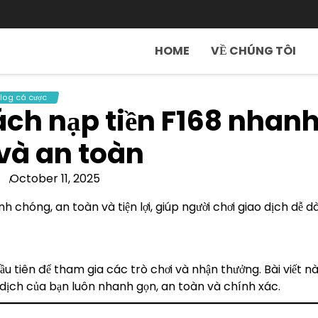
HOME
VỀ CHÚNG TÔI
log cá cược
cách nạp tiền F168 nhan
và an toàn
October 11, 2025
nh chóng, an toàn và tiện lợi, giúp người chơi giao dịch dễ d
đầu tiên để tham gia các trò chơi và nhận thưởng. Bài viết nà
o dịch của bạn luôn nhanh gọn, an toàn và chính xác.