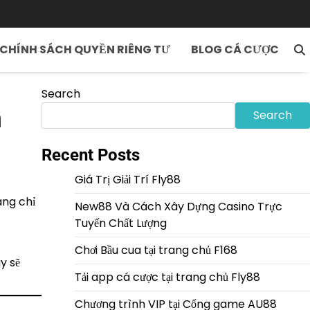
CHÍNH SÁCH QUYỀN RIÊNG TƯ
BLOG CÁ CƯỢC
Search
h
Search
Recent Posts
Giá Trị Giải Trí Fly88
àng chỉ
New88 Và Cách Xây Dựng Casino Trực
Tuyến Chất Lượng
Chơi Bầu cua tại trang chủ F168
y sẽ
Tải app cá cược tại trang chủ Fly88
Chương trình VIP tại Cổng game AU88