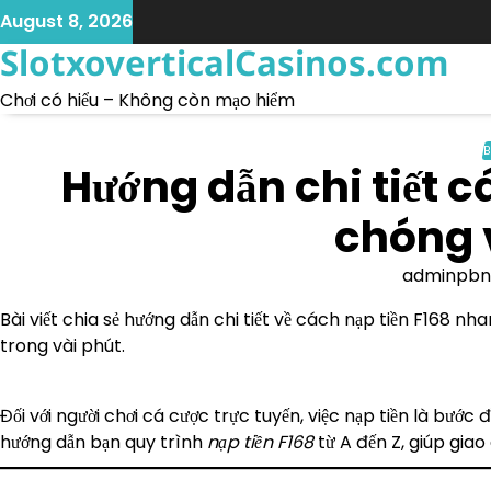
Skip
August 8, 2026
to
SlotxoverticalCasinos.com
content
Chơi có hiểu – Không còn mạo hiểm
B
Hướng dẫn chi tiết 
chóng 
adminpbn
Bài viết chia sẻ hướng dẫn chi tiết về cách nạp tiền F168 nha
trong vài phút.
Đối với người chơi cá cược trực tuyến, việc nạp tiền là bước 
hướng dẫn bạn quy trình
nạp tiền F168
từ A đến Z, giúp gia