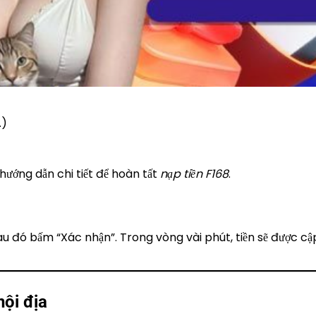
…)
ướng dẫn chi tiết để hoàn tất
nạp tiền F168
.
Sau đó bấm “Xác nhận”. Trong vòng vài phút, tiền sẽ được cậ
ội địa