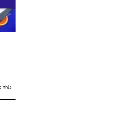
p nhật