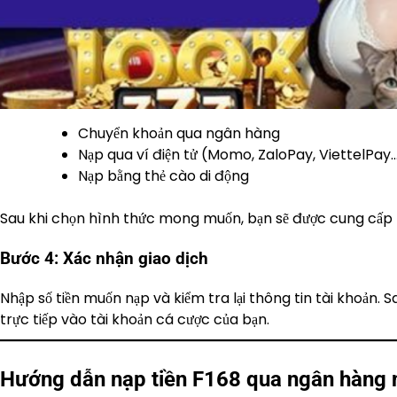
Chuyển khoản qua ngân hàng
Nạp qua ví điện tử (Momo, ZaloPay, ViettelPay
Nạp bằng thẻ cào di động
Sau khi chọn hình thức mong muốn, bạn sẽ được cung cấp h
Bước 4: Xác nhận giao dịch
Nhập số tiền muốn nạp và kiểm tra lại thông tin tài khoản. 
trực tiếp vào tài khoản cá cược của bạn.
Hướng dẫn nạp tiền F168 qua ngân hàng n