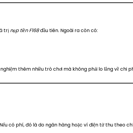
á trị
nạp tiền F168
đầu tiên. Ngoài ra còn có:
i nghiệm thêm nhiều trò chơi mà không phải lo lắng về chi p
Nếu có phí, đó là do ngân hàng hoặc ví điện tử thu theo ch