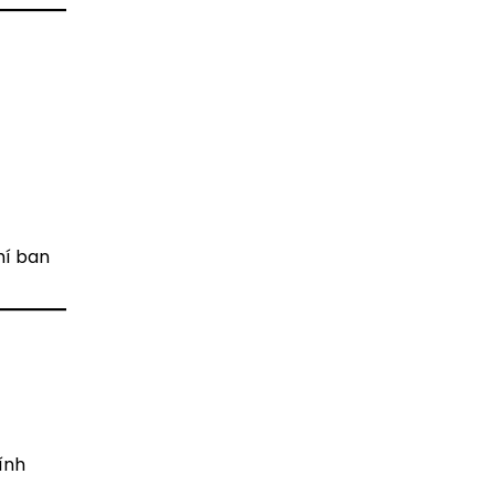
hí ban
ính