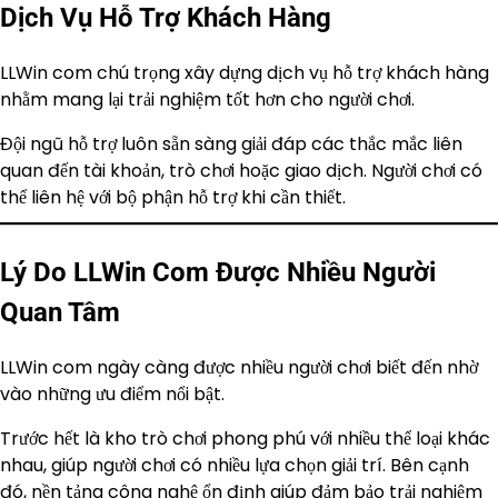
Dịch Vụ Hỗ Trợ Khách Hàng
LLWin com chú trọng xây dựng dịch vụ hỗ trợ khách hàng
nhằm mang lại trải nghiệm tốt hơn cho người chơi.
Đội ngũ hỗ trợ luôn sẵn sàng giải đáp các thắc mắc liên
quan đến tài khoản, trò chơi hoặc giao dịch. Người chơi có
thể liên hệ với bộ phận hỗ trợ khi cần thiết.
Lý Do LLWin Com Được Nhiều Người
Quan Tâm
LLWin com ngày càng được nhiều người chơi biết đến nhờ
vào những ưu điểm nổi bật.
Trước hết là kho trò chơi phong phú với nhiều thể loại khác
nhau, giúp người chơi có nhiều lựa chọn giải trí. Bên cạnh
đó, nền tảng công nghệ ổn định giúp đảm bảo trải nghiệm