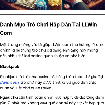
Danh Mục Trò Chơi Hấp Dẫn Tại LLWin
Com
Một trong những yếu tố giúp LLWin com thu hút người chơi
chính là hệ thống trò chơi đa dạng. Nền tảng này mang
đến nhiều thể loại casino quen thuộc và phổ biến.
Blackjack
Blackjack là trò chơi casino nổi tiếng trên toàn thế giới. Tại
llwin com
, trò chơi này được thiết kế với giao diện trực
quan và luật chơi quen thuộc.
Người chơi cần tính toán chiến lược hợp lý để đạt tổng điểm
gần 21 nhất mà không vượt quá con số này. Sự kết hợp giữa