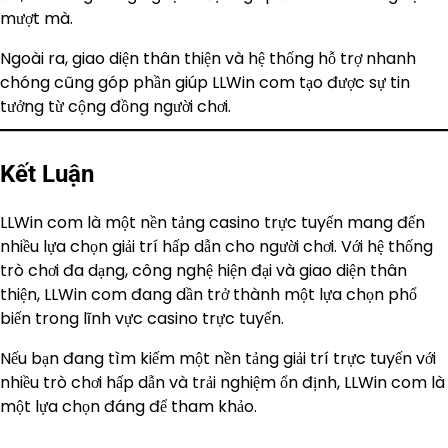
mượt mà.
Ngoài ra, giao diện thân thiện và hệ thống hỗ trợ nhanh
chóng cũng góp phần giúp LLWin com tạo được sự tin
tưởng từ cộng đồng người chơi.
Kết Luận
LLWin com là một nền tảng casino trực tuyến mang đến
nhiều lựa chọn giải trí hấp dẫn cho người chơi. Với hệ thống
trò chơi đa dạng, công nghệ hiện đại và giao diện thân
thiện, LLWin com đang dần trở thành một lựa chọn phổ
biến trong lĩnh vực casino trực tuyến.
Nếu bạn đang tìm kiếm một nền tảng giải trí trực tuyến với
nhiều trò chơi hấp dẫn và trải nghiệm ổn định, LLWin com là
một lựa chọn đáng để tham khảo.