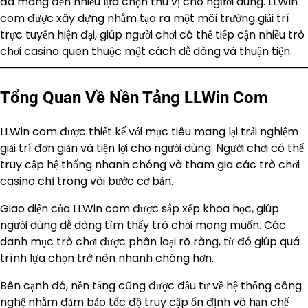
đã mang đến nhiều lựa chọn thú vị cho người dùng. LLWin
com được xây dựng nhằm tạo ra một môi trường giải trí
trực tuyến hiện đại, giúp người chơi có thể tiếp cận nhiều trò
chơi casino quen thuộc một cách dễ dàng và thuận tiện.
Tổng Quan Về Nền Tảng LLWin Com
LLWin com được thiết kế với mục tiêu mang lại trải nghiệm
giải trí đơn giản và tiện lợi cho người dùng. Người chơi có thể
truy cập hệ thống nhanh chóng và tham gia các trò chơi
casino chỉ trong vài bước cơ bản.
Giao diện của LLWin com được sắp xếp khoa học, giúp
người dùng dễ dàng tìm thấy trò chơi mong muốn. Các
danh mục trò chơi được phân loại rõ ràng, từ đó giúp quá
trình lựa chọn trở nên nhanh chóng hơn.
Bên cạnh đó, nền tảng cũng được đầu tư về hệ thống công
nghệ nhằm đảm bảo tốc độ truy cập ổn định và hạn chế