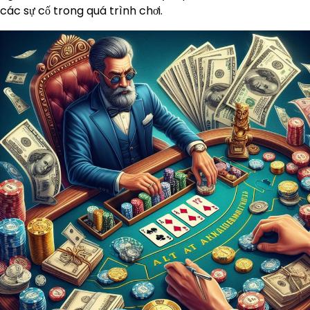
các sự cố trong quá trình chơi.