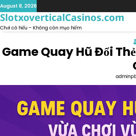
Skip
August 8, 2026
to
SlotxoverticalCasinos.com
content
Chơi có hiểu – Không còn mạo hiểm
B
Game Quay Hũ Đổi Thẻ
adminp