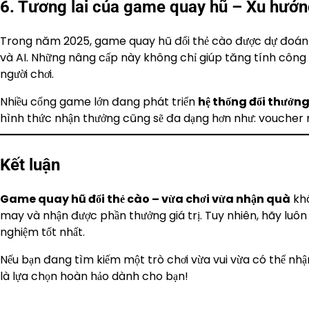
6. Tương lai của game quay hũ – Xu hướ
Trong năm 2025, game quay hũ đổi thẻ cào được dự đoán
và AI. Những nâng cấp này không chỉ giúp tăng tính công
người chơi.
Nhiều cổng game lớn đang phát triển
hệ thống đổi thưởng
hình thức nhận thưởng cũng sẽ đa dạng hơn như: voucher m
Kết luận
Game quay hũ đổi thẻ cào – vừa chơi vừa nhận quà
khô
may và nhận được phần thưởng giá trị. Tuy nhiên, hãy luô
nghiệm tốt nhất.
Nếu bạn đang tìm kiếm một trò chơi vừa vui vừa có thể nh
là lựa chọn hoàn hảo dành cho bạn!