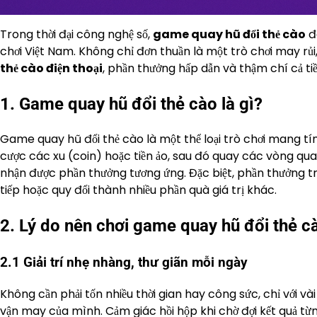
Trong thời đại công nghệ số,
game quay hũ đổi thẻ cào
đa
chơi Việt Nam. Không chỉ đơn thuần là một trò chơi may rủi
thẻ cào điện thoại
, phần thưởng hấp dẫn và thậm chí cả ti
1. Game quay hũ đổi thẻ cào là gì?
Game quay hũ đổi thẻ cào là một thể loại trò chơi mang t
cược các xu (coin) hoặc tiền ảo, sau đó quay các vòng qua
nhận được phần thưởng tương ứng. Đặc biệt, phần thưởng t
tiếp hoặc quy đổi thành nhiều phần quà giá trị khác.
2. Lý do nên chơi game quay hũ đổi thẻ c
2.1 Giải trí nhẹ nhàng, thư giãn mỗi ngày
Không cần phải tốn nhiều thời gian hay công sức, chỉ với và
vận may của mình. Cảm giác hồi hộp khi chờ đợi kết quả từn