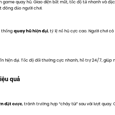
 game quay hũ. Giao diện bắt mắt, tốc độ tải nhanh và đặc
 đông đảo người chơi.
ệ thống
quay hũ hiện đại
, tỷ lệ nổ hũ cực cao. Người chơi có
n hiện đại. Tốc độ đổi thưởng cực nhanh, hỗ trợ 24/7, giúp 
hiệu quả
iền đặt cược
, tránh trường hợp “cháy túi” sau vài lượt quay. 