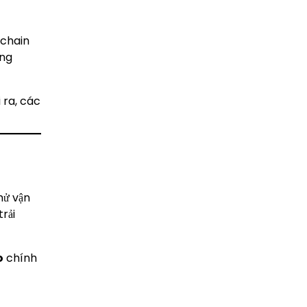
kchain
ừng
i ra, các
hử vận
rải
o
chính