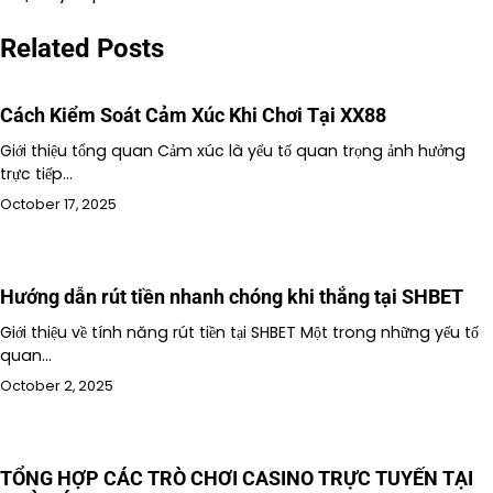
Related Posts
Cách Kiểm Soát Cảm Xúc Khi Chơi Tại XX88
Giới thiệu tổng quan Cảm xúc là yếu tố quan trọng ảnh hưởng
trực tiếp…
October 17, 2025
Hướng dẫn rút tiền nhanh chóng khi thắng tại SHBET
Giới thiệu về tính năng rút tiền tại SHBET Một trong những yếu tố
quan…
October 2, 2025
TỔNG HỢP CÁC TRÒ CHƠI CASINO TRỰC TUYẾN TẠI