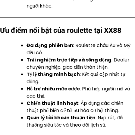
người khác.
Ưu điểm nổi bật của roulette tại XX88
Đa dạng phiên bản
: Roulette châu Âu và Mỹ
đều có.
Trải nghiệm trực tiếp và sống động
: Dealer
chuyên nghiệp, giao diện thân thiện.
Tỷ lệ thắng minh bạch
: Kết quả cập nhật tự
động.
Hỗ trợ nhiều mức cược
: Phù hợp người mới và
cao thủ.
Chiến thuật linh hoạt
: Áp dụng các chiến
thuật phổ biến để tối ưu hóa cơ hội thắng.
Quản lý tài khoản thuận tiện
: Nạp rút, đổi
thưởng siêu tốc và theo dõi lịch sử.