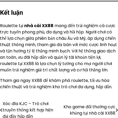
Kết luận
Roulette tại
nhà cái XX88
mang đến trải nghiệm cá cược
trực tuyến phong phú, đa dạng và hồi hộp. Người chơi có
thể lựa chọn giữa phiên bản châu Âu và Mỹ, áp dụng chiến
thuật thông minh, tham gia đa bàn với mức cược linh hoạt
và tận hưởng tỷ lệ thắng minh bạch. Với hệ thống giao dịch
an toàn, ưu đãi hấp dẫn và quản lý tài khoản tiện lợi,
roulette tại XX88 là lựa chọn lý tưởng cho mọi người chơi
muốn trải nghiệm giải trí chất lượng và cơ hội thắng lớn.
Tham gia ngay XX88 để khám phá roulette, tối ưu hóa
chiến thuật và trải nghiệm kho trò chơi đa dạng, hấp dẫn.
Xóc đĩa KJC – Trò chơi
Post
Kho game đổi thưởng cực
truyền thống kết hợp hiện
khủng tại nhà cái XX88
navigation
đại đầy hấp dẫn