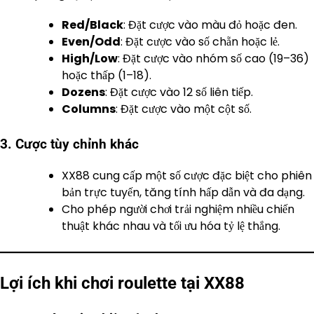
Red/Black
: Đặt cược vào màu đỏ hoặc đen.
Even/Odd
: Đặt cược vào số chẵn hoặc lẻ.
High/Low
: Đặt cược vào nhóm số cao (19–36)
hoặc thấp (1–18).
Dozens
: Đặt cược vào 12 số liên tiếp.
Columns
: Đặt cược vào một cột số.
3. Cược tùy chỉnh khác
XX88 cung cấp một số cược đặc biệt cho phiên
bản trực tuyến, tăng tính hấp dẫn và đa dạng.
Cho phép người chơi trải nghiệm nhiều chiến
thuật khác nhau và tối ưu hóa tỷ lệ thắng.
Lợi ích khi chơi roulette tại XX88