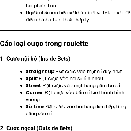
hai phiên bản.
Người chơi nên hiểu sự khác biệt về tỷ lệ cược để
điều chỉnh chiến thuật hợp lý.
Các loại cược trong roulette
1. Cược nội bộ (Inside Bets)
Straight up
: Đặt cược vào một số duy nhất.
Split
: Đặt cược vào hai số liền nhau.
Street
: Đặt cược vào một hàng gồm ba số.
Corner
: Đặt cược vào bốn số tạo thành hình
vuông.
Six Line
: Đặt cược vào hai hàng liên tiếp, tổng
cộng sáu số.
2. Cược ngoại (Outside Bets)