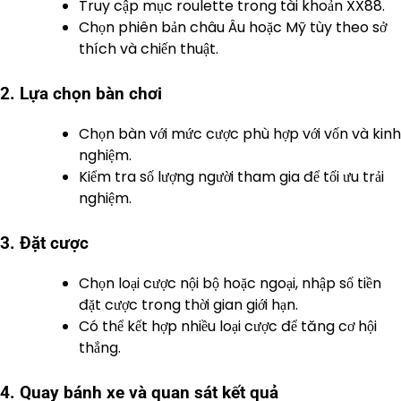
Truy cập mục roulette trong tài khoản XX88.
Chọn phiên bản châu Âu hoặc Mỹ tùy theo sở
thích và chiến thuật.
2. Lựa chọn bàn chơi
Chọn bàn với mức cược phù hợp với vốn và kinh
nghiệm.
Kiểm tra số lượng người tham gia để tối ưu trải
nghiệm.
3. Đặt cược
Chọn loại cược nội bộ hoặc ngoại, nhập số tiền
đặt cược trong thời gian giới hạn.
Có thể kết hợp nhiều loại cược để tăng cơ hội
thắng.
4. Quay bánh xe và quan sát kết quả