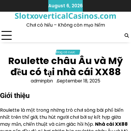
Skip
August 6, 2026
to
SlotxoverticalCasinos.com
content
Chơi có hiểu – Không còn mạo hiểm
Blog cá cược
Roulette châu Âu và Mỹ
đều có tại nhà cái XX88
adminpbn
September 18, 2025
Giới thiệu
Roulette là một trong những trò chơi sòng bài phổ biến
nhất trên thế giới, thu hút người chơi bởi sự kết hợp giữa
may mắn, chiến thuật và cảm giác hồi hộp.
Nhà cái XX88