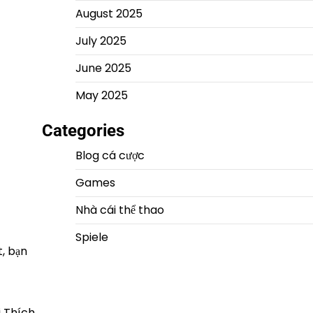
August 2025
July 2025
June 2025
May 2025
Categories
Blog cá cược
Games
Nhà cái thể thao
Spiele
t, bạn
i Thích