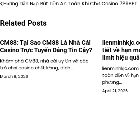
Post
Hướng Dẫn Nạp Rút Tiền An Toàn Khi Chơi Casino 789BET
navigation
Related Posts
CM88: Tại Sao CM88 Là Nhà Cái
lienminhkjc.
Casino Trực Tuyến Đáng Tin Cậy?
tiết về hạn m
limit hiệu quả
Khám phá CM88, nhà cái uy tín với các
trò chơi casino chất lượng, dịch…
lienminhkjc.com
toàn diện về hạn
March 8, 2026
phương…
April 21, 2026