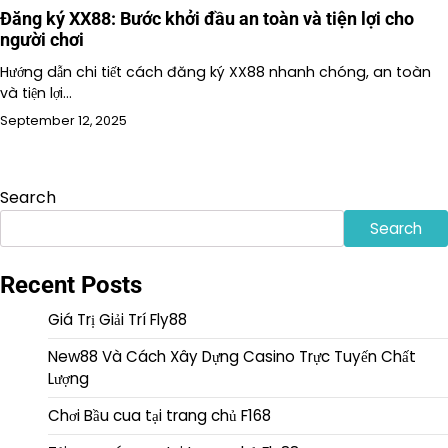
Đăng ký XX88: Bước khởi đầu an toàn và tiện lợi cho
người chơi
Hướng dẫn chi tiết cách đăng ký XX88 nhanh chóng, an toàn
và tiện lợi…
September 12, 2025
Search
Search
Recent Posts
Giá Trị Giải Trí Fly88
New88 Và Cách Xây Dựng Casino Trực Tuyến Chất
Lượng
Chơi Bầu cua tại trang chủ F168