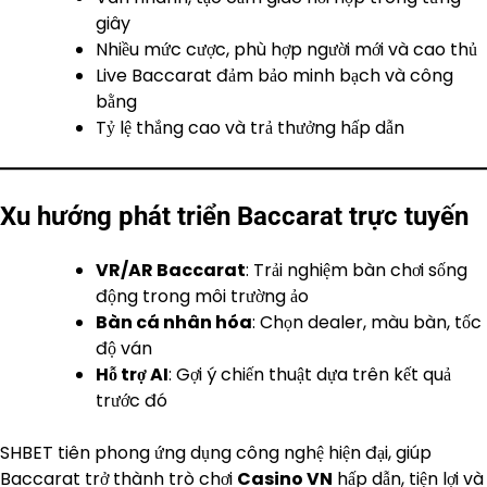
giây
Nhiều mức cược, phù hợp người mới và cao thủ
Live Baccarat đảm bảo minh bạch và công
bằng
Tỷ lệ thắng cao và trả thưởng hấp dẫn
Xu hướng phát triển Baccarat trực tuyến
VR/AR Baccarat
: Trải nghiệm bàn chơi sống
động trong môi trường ảo
Bàn cá nhân hóa
: Chọn dealer, màu bàn, tốc
độ ván
Hỗ trợ AI
: Gợi ý chiến thuật dựa trên kết quả
trước đó
SHBET tiên phong ứng dụng công nghệ hiện đại, giúp
Baccarat trở thành trò chơi
Casino VN
hấp dẫn, tiện lợi và