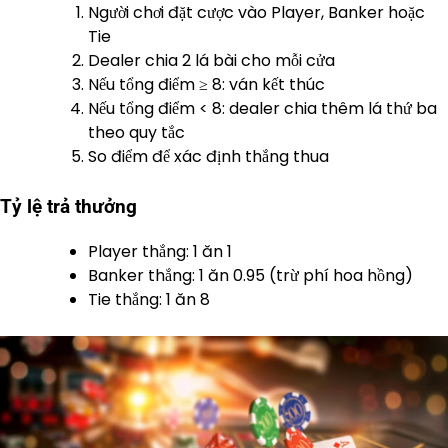
Người chơi đặt cược vào Player, Banker hoặc
Tie
Dealer chia 2 lá bài cho mỗi cửa
Nếu tổng điểm ≥ 8: ván kết thúc
Nếu tổng điểm < 8: dealer chia thêm lá thứ ba
theo quy tắc
So điểm để xác định thắng thua
Tỷ lệ trả thưởng
Player thắng: 1 ăn 1
Banker thắng: 1 ăn 0.95 (trừ phí hoa hồng)
Tie thắng: 1 ăn 8