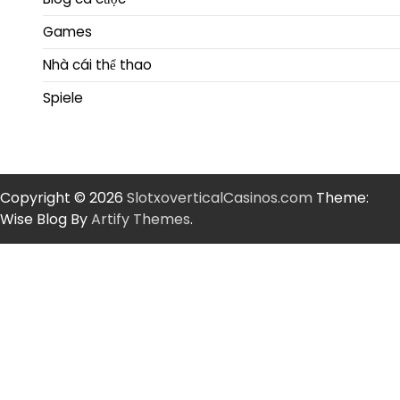
Games
Nhà cái thể thao
Spiele
Copyright © 2026
SlotxoverticalCasinos.com
Theme:
Wise Blog By
Artify Themes
.