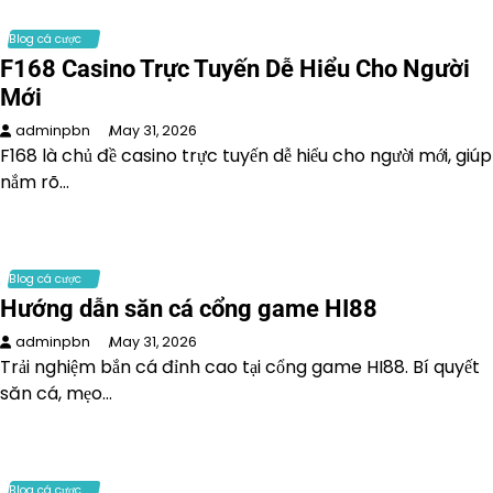
Blog cá cược
F168 Casino Trực Tuyến Dễ Hiểu Cho Người
Mới
adminpbn
May 31, 2026
F168 là chủ đề casino trực tuyến dễ hiểu cho người mới, giúp
nắm rõ…
Blog cá cược
Hướng dẫn săn cá cổng game HI88
adminpbn
May 31, 2026
Trải nghiệm bắn cá đỉnh cao tại cổng game HI88. Bí quyết
săn cá, mẹo…
Blog cá cược