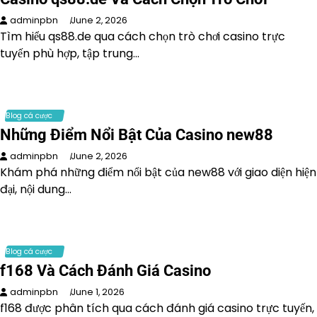
adminpbn
June 2, 2026
Tìm hiểu qs88.de qua cách chọn trò chơi casino trực
tuyến phù hợp, tập trung…
Blog cá cược
Những Điểm Nổi Bật Của Casino new88
adminpbn
June 2, 2026
Khám phá những điểm nổi bật của new88 với giao diện hiện
đại, nội dung…
Blog cá cược
f168 Và Cách Đánh Giá Casino
adminpbn
June 1, 2026
f168 được phân tích qua cách đánh giá casino trực tuyến,