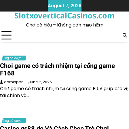
Skip
August 7, 2026
to
SlotxoverticalCasinos.com
content
Chơi có hiểu – Không còn mạo hiểm
Blog cá cược
Chơi game có trách nhiệm tại cổng game
F168
adminpbn
June 2, 2026
Chơi game có trách nhiệm tại cổng game F168 giúp bảo vệ
tài chính và…
Blog cá cược
Casino qs88.de Và Cách Chọn Trò Chơi